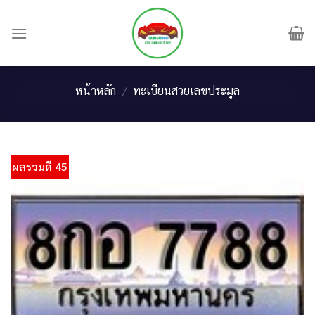
Skip
to
content
หน้าหลัก
/
ทะเบียนสวยเลขประมูล
ผลรวมดี 45